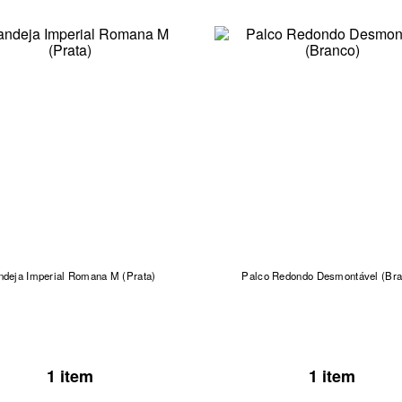
ndeja Imperial Romana M (Prata)
Palco Redondo Desmontável (Bra
1 item
1 item