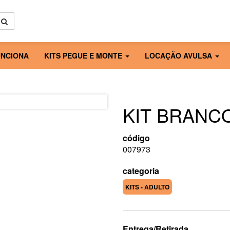
NCIONA
KITS PEGUE E MONTE
LOCAÇÃO AVULSA
KIT BRANCO
código
007973
categoria
KITS - ADULTO
Entrega/Retirada