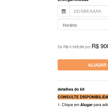
R$ 90
De
R$ 1.125,00
por
ALUGAR 
detalhes do kit
CONSULTE DISPONIBILID
1. Clique em
Alugar
para adi