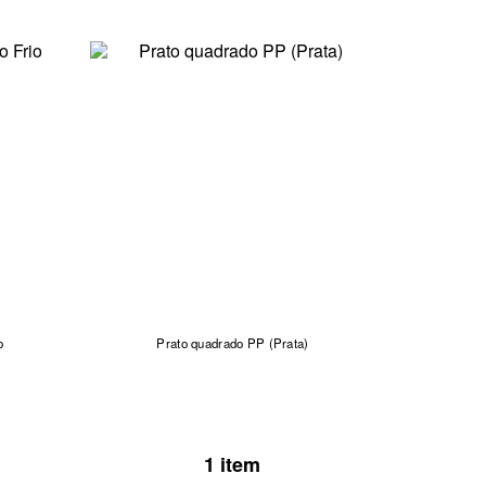
o
Prato quadrado PP (Prata)
1 item