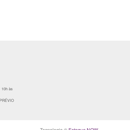
 10h às
PRÉVIO
Tecnologia ©
Estoque NOW
.