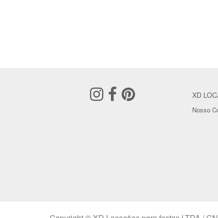
XD LOC
Nosso Co
Copyright © XD Locações para festas LTDA / CN